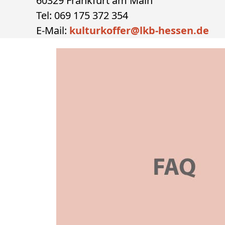
60329 Frankfurt am Main
Tel: 069 175 372 354
E-Mail:
kulturkoffer@lkb-hessen.de